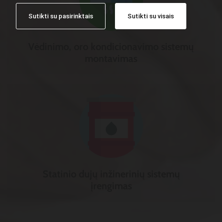
Sutikti su pasirinktais
Sutikti su visais
Vėdinimo, oro kondicionavimo sistemų
montavimas
Statinio dujų inžinerinių sistemų
įrengimas