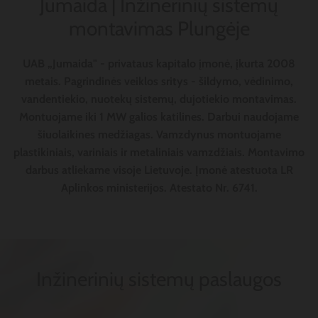
Jumaida | Inžinerinių sistemų
montavimas Plungėje
UAB „Jumaida" - privataus kapitalo įmonė, įkurta 2008
metais. Pagrindinės veiklos sritys - šildymo, vėdinimo,
vandentiekio, nuotekų sistemų, dujotiekio montavimas.
Montuojame iki 1 MW galios katilines. Darbui naudojame
šiuolaikines medžiagas. Vamzdynus montuojame
plastikiniais, variniais ir metaliniais vamzdžiais. Montavimo
darbus atliekame visoje Lietuvoje. Įmonė atestuota LR
Aplinkos ministerijos. Atestato Nr. 6741.
Inžinerinių sistemų paslaugos