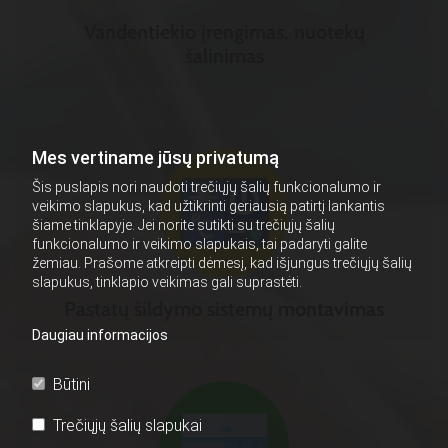
Vandentiekio įrengimas, nuotekų
šalinimas
Mes vertiname jūsų privatumą
Šis puslapis nori naudoti trečiųjų šalių funkcionalumo ir
veikimo slapukus, kad užtikrinti geriausią patirtį lankantis
šiame tinklapyje. Jei norite sutikti su trečiųjų šalių
funkcionalumo ir veikimo slapukais, tai padaryti galite
žemiau. Prašome atkreipti dėmesį, kad išjungus trečiųjų šalių
slapukus, tinklapio veikimas gali suprastėti.
Pastatų šildymo sistemų montavimas
Daugiau informacijos
Būtini
Trečiųjų šalių slapukai